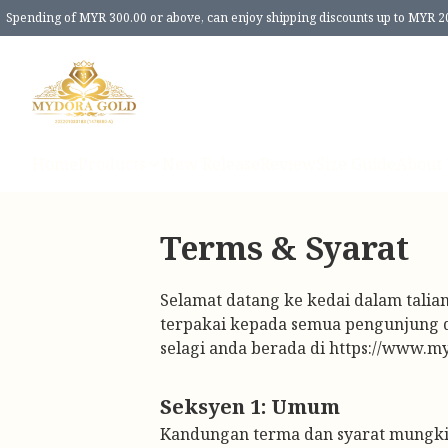
Spending of MYR 300.00 or above, can enjoy shipping discounts up to MYR 2
Home
Products
New Release
Review
Size Guide
About 
Terms & Syarat
Selamat datang ke kedai dalam talia
terpakai kepada semua pengunjung da
selagi anda berada di https://www.
Seksyen 1: Umum
Kandungan terma dan syarat mungkin 