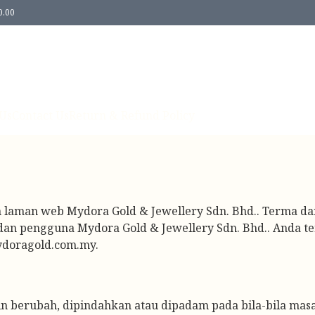
0.00
Us
Contact Us
Return & Refund Policy
n laman web Mydora Gold & Jewellery Sdn. Bhd.. Terma da
n pengguna Mydora Gold & Jewellery Sdn. Bhd.. Anda teri
mydoragold.com.my.
berubah, dipindahkan atau dipadam pada bila-bila masa.