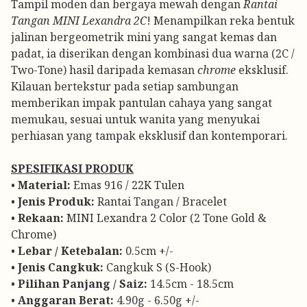
Tampil moden dan bergaya mewah dengan
Rantai
Tangan MINI Lexandra 2C
! Menampilkan reka bentuk
jalinan bergeometrik mini yang sangat kemas dan
padat, ia diserikan dengan kombinasi dua warna (2C /
Two-Tone) hasil daripada kemasan
chrome
eksklusif.
Kilauan bertekstur pada setiap sambungan
memberikan impak pantulan cahaya yang sangat
memukau, sesuai untuk wanita yang menyukai
perhiasan yang tampak eksklusif dan kontemporari.
SPESIFIKASI PRODUK
•
Material:
Emas 916 / 22K Tulen
•
Jenis Produk:
Rantai Tangan / Bracelet
•
Rekaan:
MINI Lexandra 2 Color (2 Tone Gold &
Chrome)
•
Lebar / Ketebalan:
0.5cm +/-
•
Jenis Cangkuk:
Cangkuk S (S-Hook)
•
Pilihan Panjang / Saiz:
14.5cm - 18.5cm
•
Anggaran Berat:
4.90g - 6.50g +/-