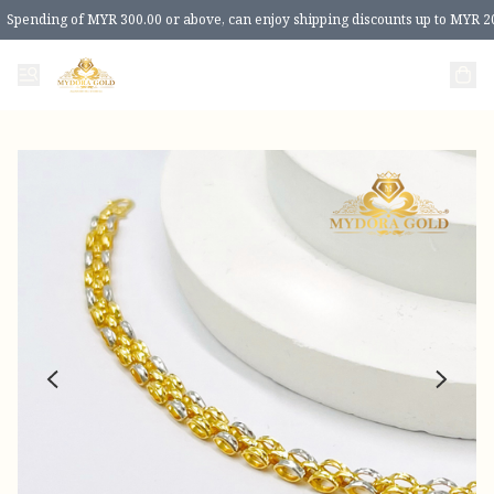
Spending of MYR 300.00 or above, can enjoy shipping discounts up to MYR 2