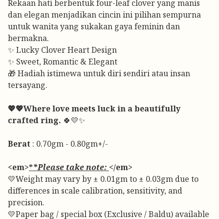
Rekaan hati berbentuk four-leaf clover yang manis
dan elegan menjadikan cincin ini pilihan sempurna
untuk wanita yang sukakan gaya feminin dan
bermakna.
✨ Lucky Clover Heart Design
✨ Sweet, Romantic & Elegant
🎁 Hadiah istimewa untuk diri sendiri atau insan
tersayang.
💖💖Where love meets luck in a beautifully
crafted ring.
🍀💛✨
Berat
: 0.70gm - 0.80gm+/-
<em>
*
*Please take note:
</em>
💛Weight may vary by ± 0.01gm to ± 0.03gm due to
differences in scale calibration, sensitivity, and
precision.
💛Paper bag / special box (Exclusive / Baldu) available