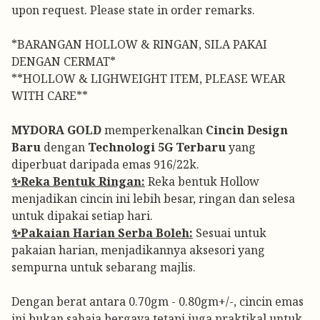
upon request. Please state in order remarks.
*BARANGAN HOLLOW & RINGAN, SILA PAKAI
DENGAN CERMAT*
**HOLLOW & LIGHWEIGHT ITEM, PLEASE WEAR
WITH CARE**
MYDORA GOLD
memperkenalkan
Cincin Design
Baru
dengan
Technologi 5G Terbaru
yang
diperbuat daripada emas 916/22k.
✨Reka Bentuk Ringan:
Reka bentuk Hollow
menjadikan cincin ini lebih besar, ringan dan selesa
untuk dipakai setiap hari.
✨Pakaian Harian Serba Boleh:
Sesuai untuk
pakaian harian, menjadikannya aksesori yang
sempurna untuk sebarang majlis.
Dengan berat antara 0.70gm - 0.80gm+/-, cincin emas
ini bukan sahaja bergaya tetapi juga praktikal untuk