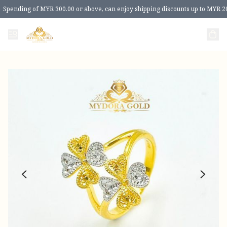
Spending of MYR 300.00 or above, can enjoy shipping discounts up to MYR 2