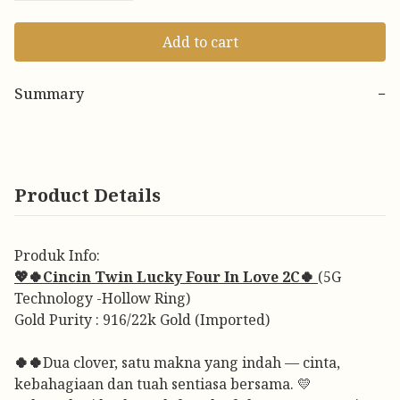
Add to cart
Summary
−
Product Details
Produk Info:
💖🍀Cincin Twin Lucky Four In Love 2C🍀
(5G
Technology -Hollow Ring)
Gold Purity : 916/22k Gold (Imported)
🍀🍀
Dua clover, satu makna yang indah — cinta,
kebahagiaan dan tuah sentiasa bersama. 💛