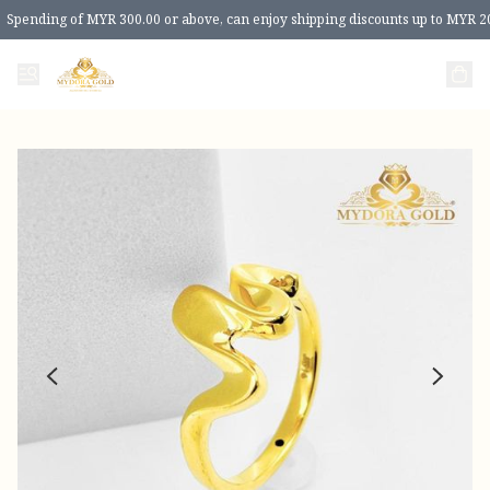
Spending of MYR 300.00 or above, can enjoy shipping discounts up to MYR 2