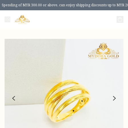
Spending of MYR 300.00 or above, can enjoy shipping discounts up to MYR 2