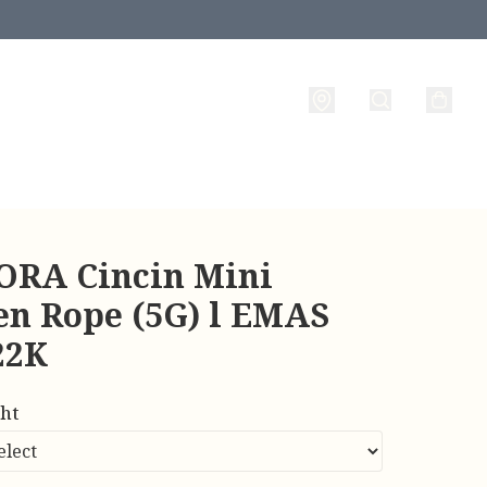
RA Cincin Mini
en Rope (5G) l EMAS
22K
ht