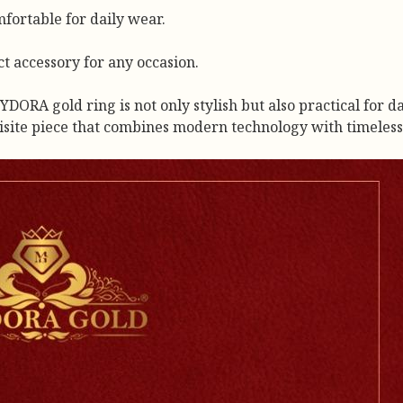
fortable for daily wear.
t accessory for any occasion.
ORA gold ring is not only stylish but also practical for da
uisite piece that combines modern technology with timeles