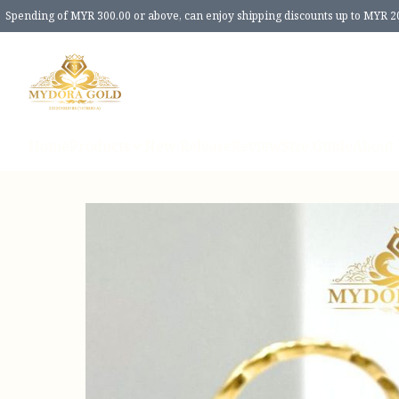
Spending of MYR 300.00 or above, can enjoy shipping discounts up to MYR 2
Home
Products
New Release
Review
Size Guide
About 