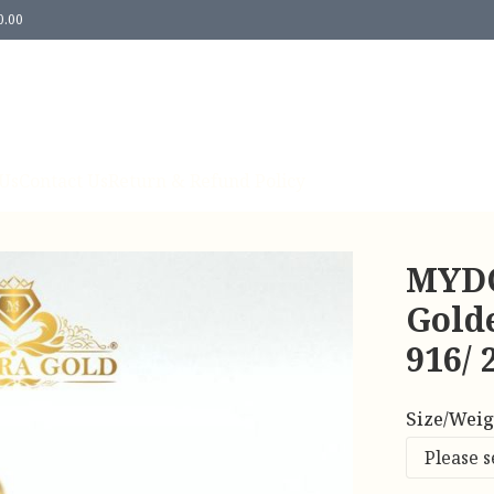
0.00
Us
Contact Us
Return & Refund Policy
MYDO
Gold
916/ 
Size/Weig