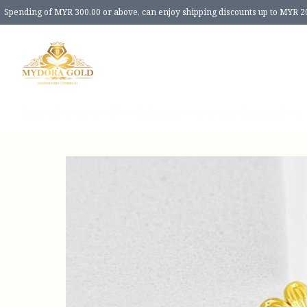
Spending of MYR 300.00 or above, can enjoy shipping discounts up to MYR 2
Home
Products
New Release
Review
Size Guide
About 