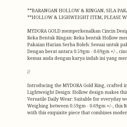
**BARANGAN HOLLOW & RINGAN, SILA PAK
**HOLLOW & LIGHWEIGHT ITEM, PLEASE W
MYDORA GOLD memperkenalkan Cincin Design 
Reka Bentuk Ringan: Reka bentuk Hollow menjad
Pakaian Harian Serba Boleh: Sesuai untuk pa
Dengan berat antara 0.59gm - 0.69gm +/-, cin
kemas anda dengan karya indah ini yang me
//
Introducing the MYDORA Gold Ring, crafted in
Lightweight Design: Hollow design makes this 
Versatile Daily Wear: Suitable for everyday we
Weighing between 0.59gm - 0.69gm +/-, this MYD
with this exquisite piece that combines mode