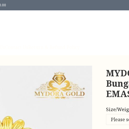
0.00
Us
Contact Us
Return & Refund Policy
MYDO
Bung
EMAS
Size/Weig