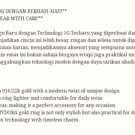
AI DENGAN BERHATI-HATI**
EAR WITH CARE**
Baru dengan Technologi 5G Terbaru yang diperbuat dar
ikan cincin ini lebih besar, ringan dan selesa untuk dipa
kaian harian, menjadikannya aksesori yang sempurna untu
cin emas ini bukan sahaja bergaya tetapi juga praktikal u
nggabungkan teknologi moden dengan daya tarikan abadi
 916/22k gold with a modern twist of unique design.
ring lighter and comfortable for daily wear.
ar, making it a perfect accessory for any occasion.
ORA gold ring is not only stylish but also practical for d
rn technology with timeless charm.