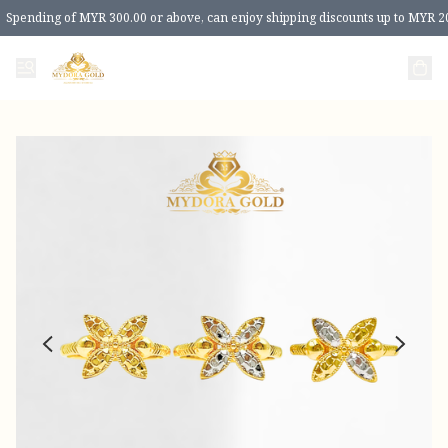
Spending of MYR 300.00 or above, can enjoy shipping discounts up to MYR 2