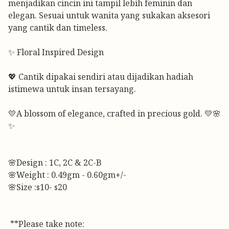
menjadikan cincin ini tampil lebih feminin dan
elegan. Sesuai untuk wanita yang sukakan aksesori
yang cantik dan timeless.
✨ Floral Inspired Design
💖 Cantik dipakai sendiri atau dijadikan hadiah
istimewa untuk insan tersayang.
💛A blossom of elegance, crafted in precious gold. 💛🌸
✨
🌸Design : 1C, 2C & 2C-B
🌸Weight : 0.49gm - 0.60gm+/-
🌸Size :s10- s20
**Please take note: