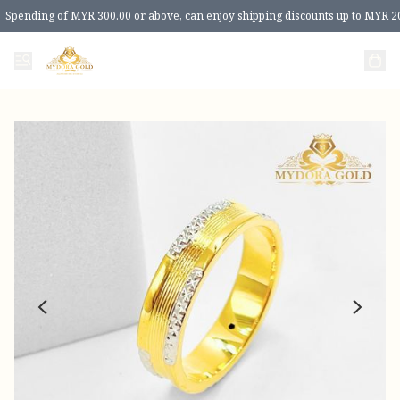
Spending of MYR 300.00 or above, can enjoy shipping discounts up to MYR 2