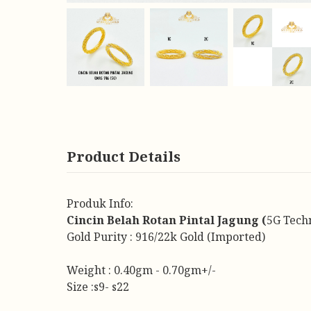
Product Details
Produk Info:
Cincin Belah Rotan Pintal Jagung (
5G Tech
Gold Purity : 916/22k Gold (Imported)
Weight : 0.40gm - 0.70gm+/-
Size :s9- s22