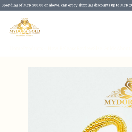
Spending of MYR 300.00 or above, can enjoy shipping discounts up to MYR 2
Home
Products
New Release
Review
Size Guide
About 