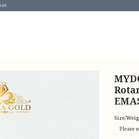
0.00
Us
Contact Us
Return & Refund Policy
MYDO
Rotan
EMAS
Size/Weig