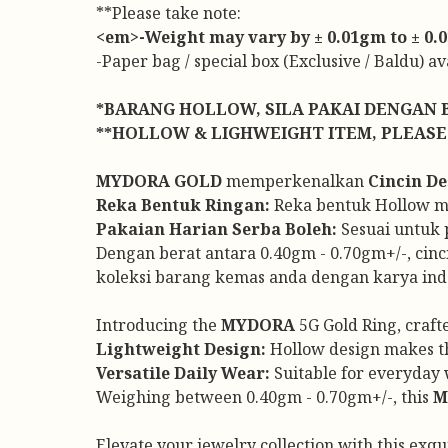
**Please take note:
<em>-Weight may vary by ± 0.01gm to ± 0.03
-Paper bag / special box (Exclusive / Baldu) a
*BARANG HOLLOW, SILA PAKAI DENGAN 
**HOLLOW & LIGHWEIGHT ITEM, PLEASE
MYDORA GOLD
memperkenalkan
Cincin De
Reka Bentuk Ringan:
Reka bentuk Hollow men
Pakaian Harian Serba Boleh:
Sesuai untuk 
Dengan berat antara 0.40gm - 0.70gm+/-, cin
koleksi barang kemas anda dengan karya ind
Introducing the
MYDORA
5G Gold Ring, craft
Lightweight Design:
Hollow design makes thi
Versatile Daily Wear:
Suitable for everyday w
Weighing between 0.40gm - 0.70gm+/-, this
M
Elevate your jewelry collection with this exq