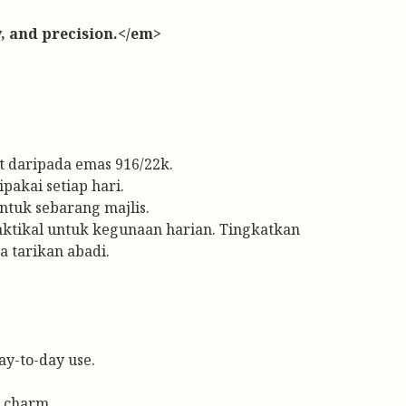
y, and precision.</em>
 daripada emas 916/22k.
pakai setiap hari.
ntuk sebarang majlis.
raktikal untuk kegunaan harian. Tingkatkan
 tarikan abadi.
day-to-day use.
s charm.