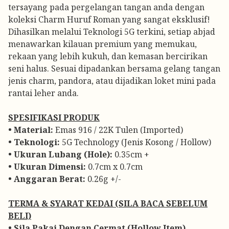
tersayang pada pergelangan tangan anda dengan
koleksi Charm Huruf Roman yang sangat eksklusif!
Dihasilkan melalui Teknologi 5G terkini, setiap abjad
menawarkan kilauan premium yang memukau,
rekaan yang lebih kukuh, dan kemasan bercirikan
seni halus. Sesuai dipadankan bersama gelang tangan
jenis charm, pandora, atau dijadikan loket mini pada
rantai leher anda.
SPESIFIKASI PRODUK
• Material:
Emas 916 / 22K Tulen (Imported)
• Teknologi:
5G Technology (Jenis Kosong / Hollow)
• Ukuran Lubang (Hole):
0.35cm +
• Ukuran Dimensi:
0.7cm x 0.7cm
• Anggaran Berat:
0.26g +/-
️TERMA & SYARAT KEDAI (SILA BACA SEBELUM
BELI)
• Sila Pakai Dengan Cermat (Hollow Item)