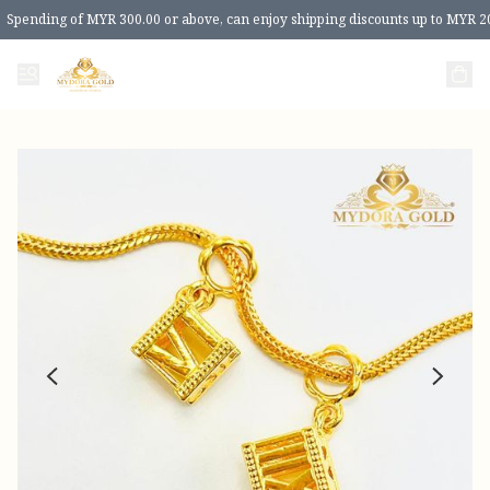
Spending of MYR 300.00 or above, can enjoy shipping discounts up to MYR 2