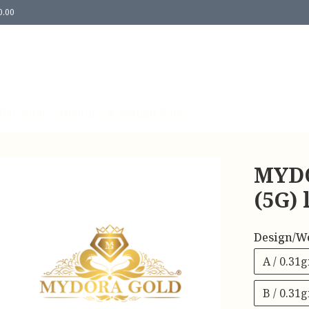
0.00
Us
Contact Us
Return & Refund Policy
MYDO
(5G)
Design/W
A / 0.31
B / 0.31