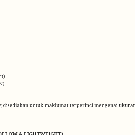
t)
w)
ng disediakan untuk maklumat terperinci mengenai ukur
HOLLOW & LIGHTWEIGHT)