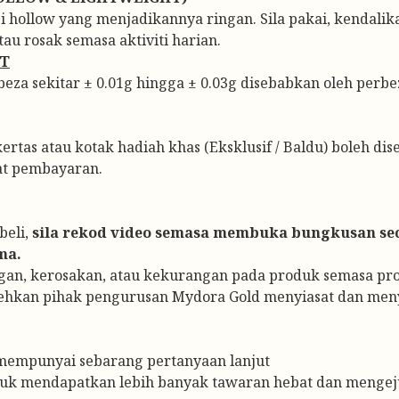
 hollow yang menjadikannya ringan. Sila pakai, kendalik
u rosak semasa aktiviti harian.
AT
a sekitar ± 0.01g hingga ± 0.03g disebabkan oleh perbezaa
ertas atau kotak hadiah khas (Eksklusif / Baldu) boleh dis
at pembayaran.
beli,
sila rekod video semasa membuka bungkusan sec
ma.
gan, kerosakan, atau kekurangan pada produk semasa pr
hkan pihak pengurusan Mydora Gold menyiasat dan menye
mempunyai sebarang pertanyaan lanjut
tuk mendapatkan lebih banyak tawaran hebat dan mengej