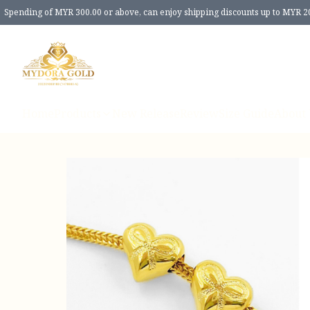
Spending of MYR 300.00 or above, can enjoy shipping discounts up to MYR 2
Home
Products
New Release
Review
Size Guide
About 