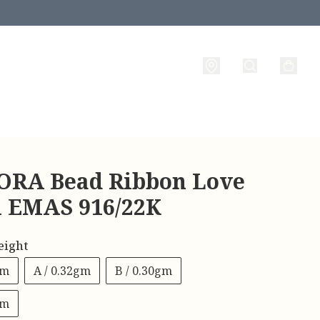
RA Bead Ribbon Love
 l EMAS 916/22K
eight
gm
A / 0.32gm
B / 0.30gm
gm