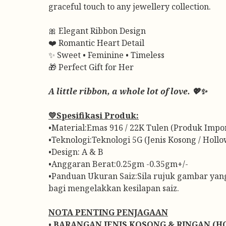
graceful touch to any jewellery collection.
🎀 Elegant Ribbon Design
❤️ Romantic Heart Detail
✨ Sweet • Feminine • Timeless
🎁 Perfect Gift for Her
A little ribbon, a whole lot of love. 💖✨
💛Spesifikasi Produk:
•Material:Emas 916 / 22K Tulen (Produk Impor
•Teknologi:Teknologi 5G (Jenis Kosong / Hollo
•Design: A & B
•Anggaran Berat:0.25gm -0.35gm+/-
•Panduan Ukuran Saiz:Sila rujuk gambar ya
bagi mengelakkan kesilapan saiz.
NOTA PENTING PENJAGAAN
•
BARANGAN JENIS KOSONG & RINGAN (